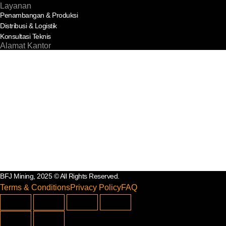
Layanan
Penambangan & Produksi
Distribusi & Logistik
Konsultasi Teknis
Alamat Kantor
Jl. Lintas Sumatera SP 3 PTMHP Barito, K
treas@bfjmining.com
+62 813 6765 6758
BFJ Mining, 2025 © All Rights Reserved.
Terms & Conditions
Privacy Policy
FAQ