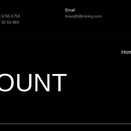
Email
3 6765 6758
treas@bfjmining.com
 92 66 969
Ho
OUNT